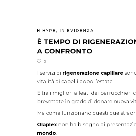
H.HYPE
,
IN EVIDENZA
È TEMPO DI RIGENERAZION
A CONFRONTO
2
I servizi di
rigenerazione capillare
sono 
vitalità ai capelli dopo l’estate.
E tra i migliori alleati dei parrucchieri 
brevettate in grado di donare nuova vit
Ma come funzionano questi due straordin
Olaplex
non ha bisogno di presentazion
mondo
.