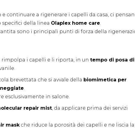
 e continuare a rigenerare i capelli da casa, ci pensa
specifici della linea
Olaplex home care
.
rantita sono i principali punti di forza della rigeneraz
impolpa i capelli e li riporta, in un
tempo di posa di
vanile.
cola brevettata che si avvale della
biomimetica per
nneggiate
.
zare esclusivamente in salone.
olecular repair mist
, da applicare prima dei servizi
air mask
che riduce la porosità dei capelli e ne liscia la