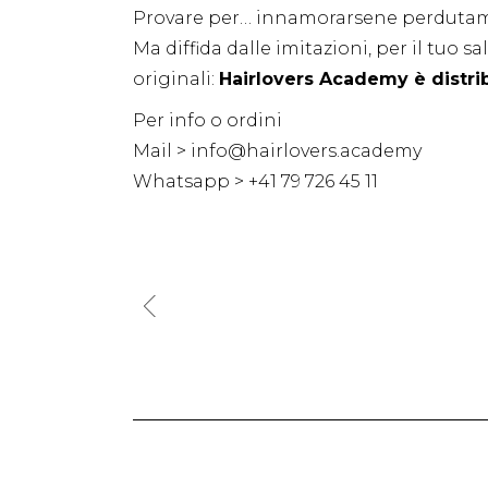
Provare per… innamorarsene perduta
Ma diffida dalle imitazioni, per il tuo sa
originali:
Hairlovers Academy è distrib
Per info o ordini
Mail > info@hairlovers.academy
Whatsapp > +41 79 726 45 11