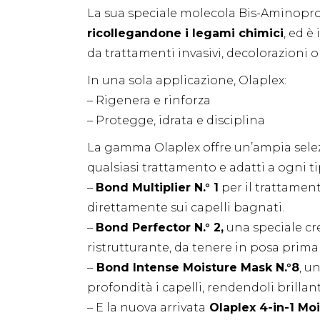
La sua speciale molecola Bis-Aminopr
ricollegandone i legami chimici
, ed è
da trattamenti invasivi, decolorazioni 
In una sola applicazione, Olaplex:
– Rigenera e rinforza
– Protegge, idrata e disciplina
La gamma Olaplex offre un’ampia selezi
qualsiasi trattamento e adatti a ogni ti
–
Bond Multiplier N.° 1
per il trattament
direttamente sui capelli bagnati.
–
Bond Perfector N.° 2,
una speciale cr
ristrutturante, da tenere in posa prim
–
Bond Intense Moisture Mask N.°8
, u
profondità i capelli, rendendoli brillan
– E la nuova arrivata
Olaplex 4-in-1 Mo