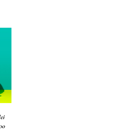
ei
poo