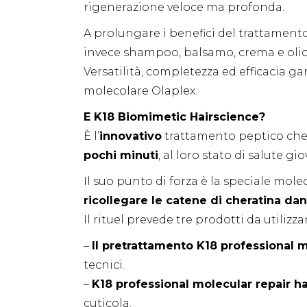
rigenerazione veloce ma profonda.
A prolungare i benefici del trattamento
invece shampoo, balsamo, crema e olio 
Versatilità, completezza ed efficacia ga
molecolare Olaplex.
E K18 Biomimetic Hairscience?
È l’
innovativo
trattamento peptico che r
pochi minuti
, al loro stato di salute gio
Il suo punto di forza è la speciale mole
ricollegare le catene di cheratina da
Il rituel prevede tre prodotti da utiliz
–
Il pretrattamento K18 professional m
tecnici.
–
K18 professional molecular repair h
cuticola.