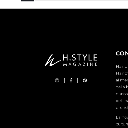
CO
Hairlo
Hairl
al mer
della 
punto 
dell’ 
prende
La nos
cultur