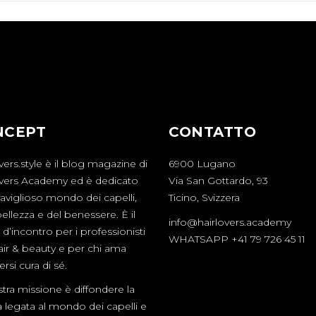
NCEPT
CONTATTO
vers.style è il blog magazine di
6900 Lugano
overs Academy ed è dedicato
Via San Gottardo, 93
aviglioso mondo dei capelli,
Ticino, Svizzera
bellezza e del benessere. È il
info@hairlovers.academy
d’incontro per i professionisti
WHATSAPP +41 79 726 45 11
hair & beauty e per chi ama
rsi cura di sé.
tra missione è diffondere la
a legata al mondo dei capelli e