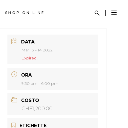
SHOP ON LINE
DATA
Mar 13 - 14 2022
Expired!
ORA
9:30 am - 6:00 pm
COSTO
CHF1,200.00
ETICHETTE