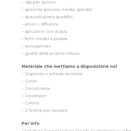
– clip per sezioni
– spazzole (piccola, media, grande)
– spazzola piatta (paddle)
– phon + diffusore
– spruzzino con acqua
– ferro medio e piastra
– asciugamani
– guanti della propria misura
Materiale che mettiamo a disposizione noi
– Dispense e schede tecniche
– Colori
– Decolorante
– Developer
– Cartine
– 2 Testine per lavorare
Per info
Contattare l’organizzatore Davide Guglielmino su wha