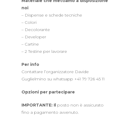
Materiale che mettiamo a disposizione
noi
– Dispense e schede tecniche
– Colori
– Decolorante
– Developer
– Cartine
– 2 Testine per lavorare
Per info
Contattare l’organizzatore Davide
Guglielmino su whatsapp +41 79 726 45 11
Opzioni per partecipare
IMPORTANTE: Il
posto non è assicurato
fino a pagamento avvenuto.