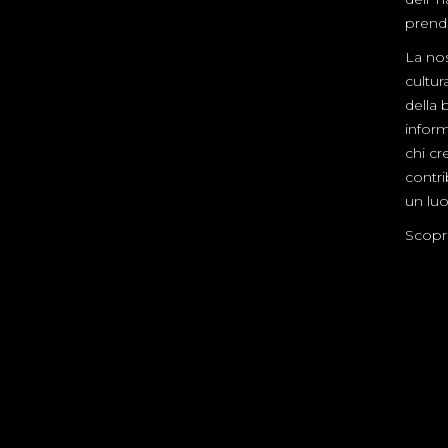
prende
La nos
cultur
della 
inform
chi cre
contr
un luo
Scopri 