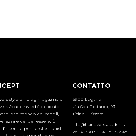
NCEPT
CONTATTO
vers.style è il blog magazine di
6900 Lugano
overs Academy ed è dedicato
Via San Gottardo, 93
aviglioso mondo dei capelli,
Ticino, Svizzera
bellezza e del benessere. È il
info@hairlovers.academy
d’incontro per i professionisti
WHATSAPP +41 79 726 45 11
hair & beauty e per chi ama