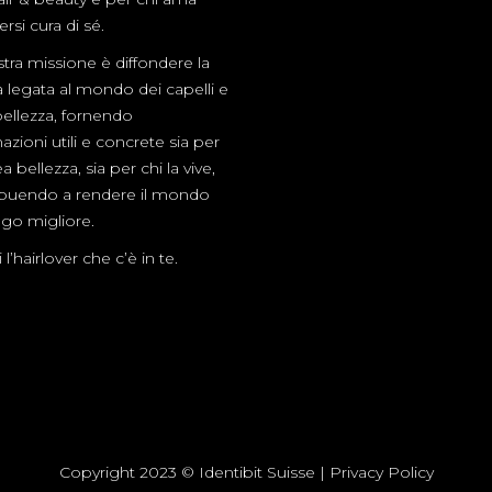
rsi cura di sé.
tra missione è diffondere la
a legata al mondo dei capelli e
bellezza, fornendo
azioni utili e concrete sia per
a bellezza, sia per chi la vive,
ibuendo a rendere il mondo
go migliore.
l’hairlover che c’è in te.
Copyright 2023 © Identibit Suisse |
Privacy Policy