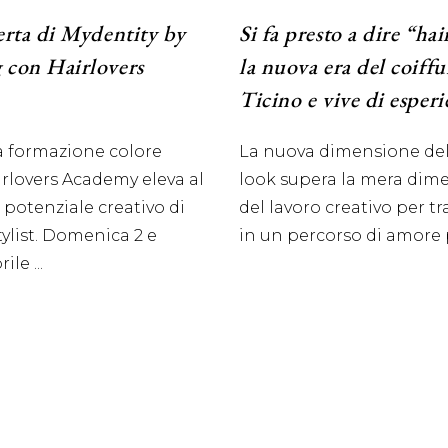
erta di Mydentity by
Si fa presto a dire “hair
 con Hairlovers
la nuova era del coiffu
Ticino e vive di esper
la formazione colore
La nuova dimensione de
irlovers Academy eleva al
look supera la mera dim
 potenziale creativo di
del lavoro creativo per t
tylist. Domenica 2 e
in un percorso di amore 
prile