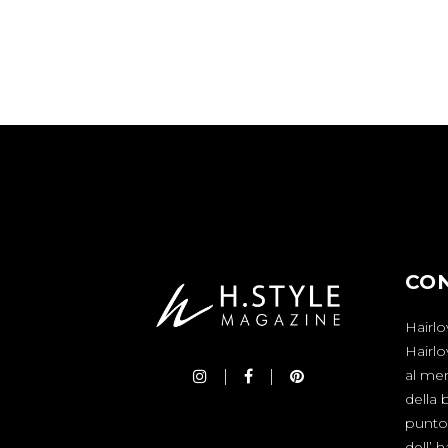
CO
Hairlo
Hairl
al mer
della 
punto 
dell’ 