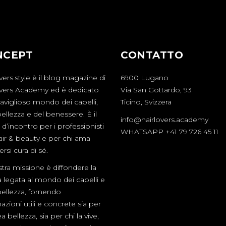
NCEPT
CONTATTO
vers.style è il blog magazine di
6900 Lugano
overs Academy ed è dedicato
Via San Gottardo, 93
aviglioso mondo dei capelli,
Ticino, Svizzera
bellezza e del benessere. È il
info@hairlovers.academy
d’incontro per i professionisti
WHATSAPP +41 79 726 45 11
hair & beauty e per chi ama
rsi cura di sé.
tra missione è diffondere la
a legata al mondo dei capelli e
bellezza, fornendo
azioni utili e concrete sia per
a bellezza, sia per chi la vive,