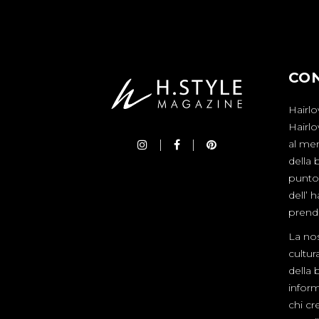
CO
Hairlo
Hairl
al mer
della 
punto 
dell’ 
prende
La nos
cultur
della 
inform
chi cre