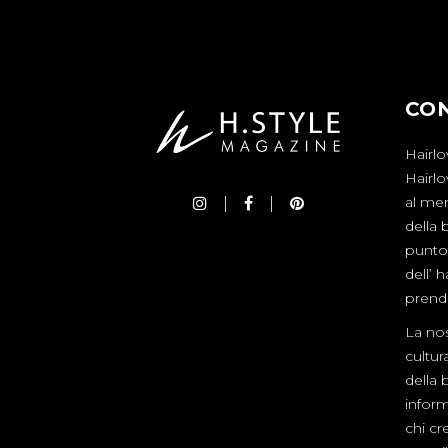
CO
Hairlo
Hairl
al mer
della 
punto 
dell’ 
prende
La nos
cultur
della 
inform
chi cre