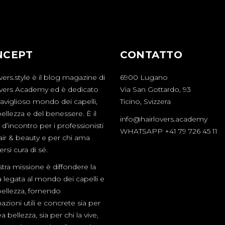
NCEPT
CONTATTO
vers.style è il blog magazine di
6900 Lugano
overs Academy ed è dedicato
Via San Gottardo, 93
aviglioso mondo dei capelli,
Ticino, Svizzera
bellezza e del benessere. È il
info@hairlovers.academy
d’incontro per i professionisti
WHATSAPP +41 79 726 45 11
hair & beauty e per chi ama
rsi cura di sé.
tra missione è diffondere la
a legata al mondo dei capelli e
bellezza, fornendo
azioni utili e concrete sia per
a bellezza, sia per chi la vive,