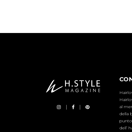
CO
Hairlo
Hairl
al mer
della 
punto 
dell’ 