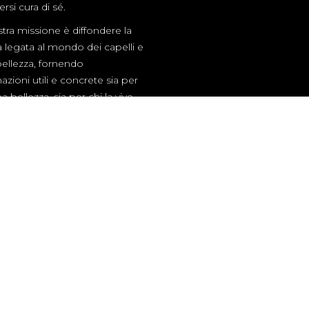
rsi cura di sé.
tra missione è diffondere la
a legata al mondo dei capelli e
bellezza, fornendo
azioni utili e concrete sia per
a bellezza, sia per chi la vive,
ibuendo a rendere il mondo
go migliore.
l’hairlover che c’è in te.
Copyright 2023 © Identibit Suisse |
Privacy Policy