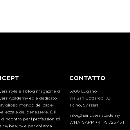
NCEPT
CONTATTO
vers.style è il blog magazine di
6900 Lugano
overs Academy ed è dedicato
Via San Gottardo, 93
aviglioso mondo dei capelli,
Ticino, Svizzera
bellezza e del benessere. È il
info@hairlovers.academy
d’incontro per i professionisti
WHATSAPP +41 79 726 45 11
hair & beauty e per chi ama