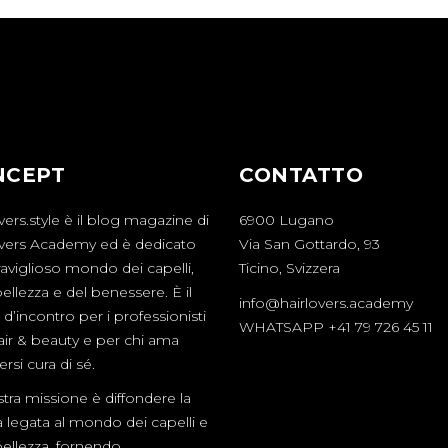
NCEPT
CONTATTO
vers.style è il blog magazine di
6900 Lugano
overs Academy ed è dedicato
Via San Gottardo, 93
aviglioso mondo dei capelli,
Ticino, Svizzera
bellezza e del benessere. È il
info@hairlovers.academy
d’incontro per i professionisti
WHATSAPP +41 79 726 45 11
hair & beauty e per chi ama
rsi cura di sé.
tra missione è diffondere la
a legata al mondo dei capelli e
bellezza, fornendo