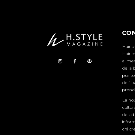
CO
Hairlo
Hairl
al mer
della 
punto 
dell’ 
prende
La nos
cultur
della 
inform
chi cre