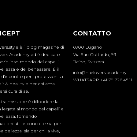
NCEPT
CONTATTO
vers.style è il blog magazine di
6900 Lugano
overs Academy ed è dedicato
Via San Gottardo, 93
aviglioso mondo dei capelli,
Ticino, Svizzera
bellezza e del benessere. È il
info@hairlovers.academy
d’incontro per i professionisti
WHATSAPP +41 79 726 45 11
hair & beauty e per chi ama
rsi cura di sé.
tra missione è diffondere la
a legata al mondo dei capelli e
bellezza, fornendo
azioni utili e concrete sia per
a bellezza, sia per chi la vive,