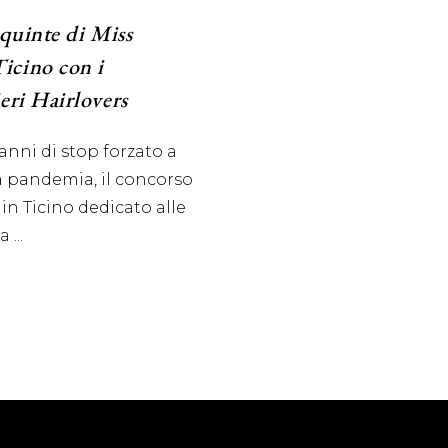
 quinte di Miss
cino con i
eri Hairlovers
nni di stop forzato a
a pandemia, il concorso
 in Ticino dedicato alle
ta