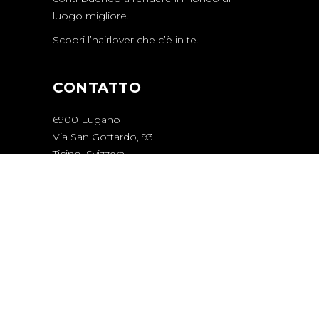
luogo migliore.
Scopri l’hairlover che c’è in te.
CONTATTO
6900 Lugano
Via San Gottardo, 93
Ticino, Svizzera
info@hairlovers.academy
WHATSAPP +41 79 726 45 11
NEWSLETTERS