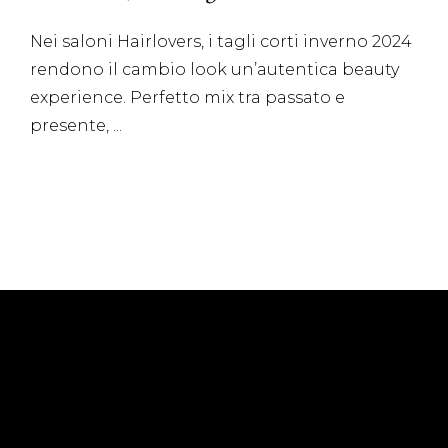
Nei saloni Hairlovers, i tagli corti inverno 2024
rendono il cambio look un’autentica beauty
experience. Perfetto mix tra passato e
presente,