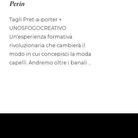
Perin
Tagli Pret-a-porter +
UNOSFOGOCREATIVO
Un'esperienza formativa
rivoluzionaria che cambierà il
modo in cui concepisci la moda
capelli. Andremo oltre i banali