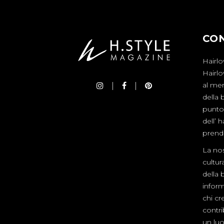
CO
Hairlo
Hairl
al mer
della 
punto 
dell’ 
prende
La nos
cultur
della 
inform
chi cre
contr
un luo