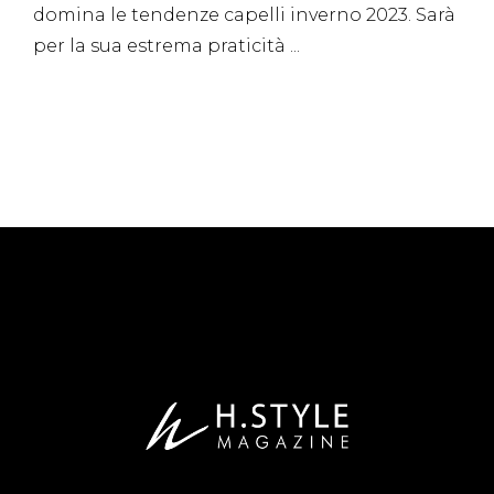
domina le tendenze capelli inverno 2023. Sarà
per la sua estrema praticità