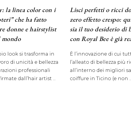
: la linea color con i
Lisci perfetti o ricci d
teri” che ha fatto
zero effetto crespo: q
e donne e hairstylist
sia il tuo desiderio di 
il mondo
con Royal Bee è già re
o look si trasforma in
È l’innovazione di cui tut
oro di unicità e bellezza
l’alleato di bellezza più r
orazioni professionali
all’interno dei migliori s
irmate dall’hair artist
coiffure in Ticino (e non