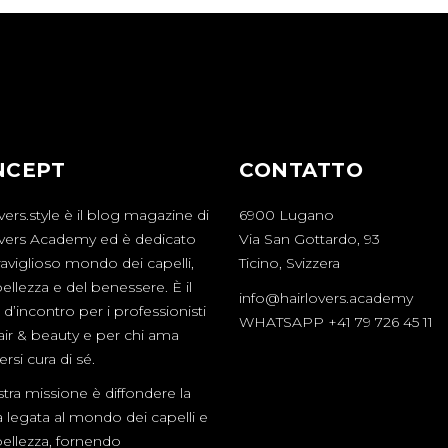
NCEPT
CONTATTO
vers.style è il blog magazine di
6900 Lugano
overs Academy ed è dedicato
Via San Gottardo, 93
aviglioso mondo dei capelli,
Ticino, Svizzera
bellezza e del benessere. È il
info@hairlovers.academy
d’incontro per i professionisti
WHATSAPP +41 79 726 45 11
hair & beauty e per chi ama
rsi cura di sé.
tra missione è diffondere la
a legata al mondo dei capelli e
bellezza, fornendo