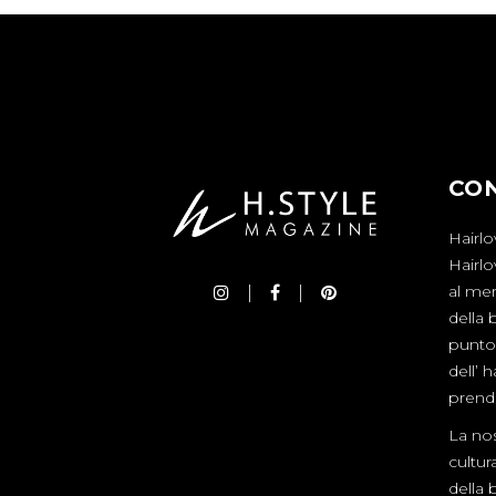
CO
Hairlo
Hairl
al mer
della 
punto 
dell’ 
prende
La nos
cultur
della 