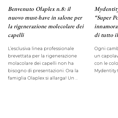
Benvenuto Olaplex n.8: il
Mydentity
nuovo must-have in salone per
“Super Po
la rigenerazione molecolare dei
innamorar
capelli
di tutto 
L’esclusiva linea professionale
Ogni cambi
brevettata per la rigenerazione
un capolav
molacolare dei capelli non ha
con le col
bisogno di presentazioni. Ora la
Mydentity f
famiglia Olaplex si allarga! Un