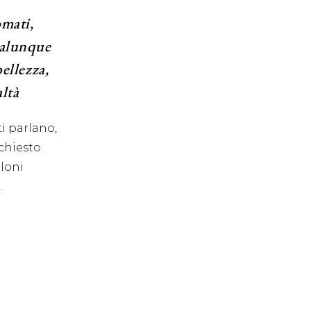
omati,
ualunque
bellezza,
altà
ti parlano,
ichiesto
aloni