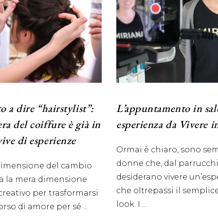
to a dire “hairstylist”:
L’appuntamento in sa
ra del coiffure è già in
esperienza da Vivere i
vive di esperienze
Ormai è chiaro, sono sem
donne che, dal parrucchi
dimensione del cambio
desiderano vivere un’esp
a la mera dimensione
che oltrepassi il sempli
creativo per trasformarsi
look. I
orso di amore per sé