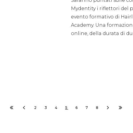
Saranno puntati sulle co
Mydentity i riflettori del
evento formativo di Hair
Academy. Una formazion
online, della durata di d
2
3
4
5
6
7
8