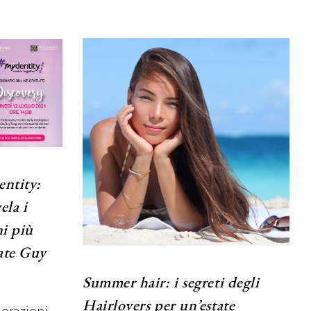
ntity:
ela i
ni più
ate Guy
Summer hair: i segreti degli
Hairlovers per un’estate