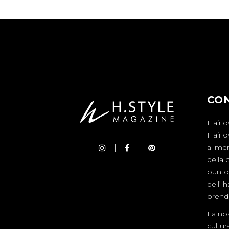
CO
Hairlo
Hairl
al mer
della 
punto 
dell’ 
prende
La nos
cultur