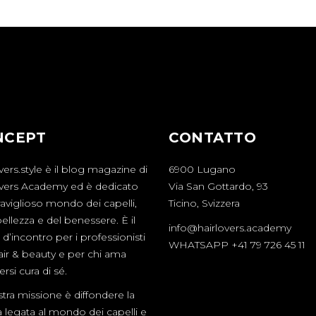
NCEPT
CONTATTO
vers.style è il blog magazine di
6900 Lugano
overs Academy ed è dedicato
Via San Gottardo, 93
aviglioso mondo dei capelli,
Ticino, Svizzera
bellezza e del benessere. È il
info@hairlovers.academy
d’incontro per i professionisti
WHATSAPP +41 79 726 45 11
hair & beauty e per chi ama
rsi cura di sé.
tra missione è diffondere la
a legata al mondo dei capelli e