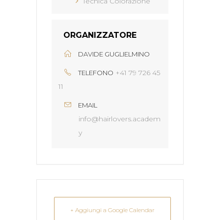
Tecnica Colorazione
ORGANIZZATORE
DAVIDE GUGLIELMINO
+41 79 726 45
TELEFONO
11
EMAIL
info@hairlovers.academ
y
+ Aggiungi a Google Calendar