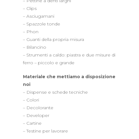
– Pettine a denti larghi
– Clips
– Asciugamani
– Spazzole tonde
– Phon
– Guanti della propria misura
– Bilancino
– Strumenti a caldo: piastra e due misure di
ferro – piccolo e grande
Materiale che mettiamo a disposizione
noi
– Dispense e schede tecniche
– Colori
– Decolorante
– Developer
– Cartine
– Testine per lavorare