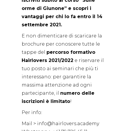
Iscriviti subito al corso “Sulle
orme di Giunone” e scopri i
vantaggi per chi lo fa entro il 14
settembre 2021.
E non dimenticare di scaricare la
brochure per conoscere tutte le
tappe del
percorso formativo
Hairlovers 2021/2022
e riservare il
tuo posto ai seminari che più ti
interessano: per garantire la
massima attenzione ad ogni
partecipante, il
numero delle
iscrizioni è limitato
!
Per info:
Mail > info@hairlovers.academy