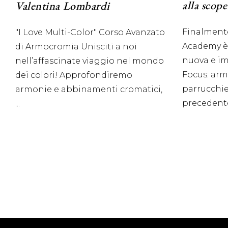
alla scope
Valentina Lombardi
Finalmente
"I Love Multi-Color" Corso Avanzato
Academy è
di Armocromia Unisciti a noi
nuova e im
nell’affascinate viaggio nel mondo
Focus: ar
dei colori! Approfondiremo
parrucchie
armonie e abbinamenti cromatici,
precedent