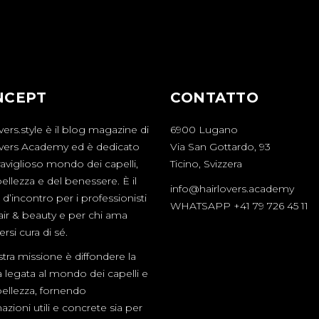
NCEPT
CONTATTO
vers.style è il blog magazine di
6900 Lugano
overs Academy ed è dedicato
Via San Gottardo, 93
aviglioso mondo dei capelli,
Ticino, Svizzera
bellezza e del benessere. È il
info@hairlovers.academy
d’incontro per i professionisti
WHATSAPP +41 79 726 45 11
hair & beauty e per chi ama
rsi cura di sé.
tra missione è diffondere la
a legata al mondo dei capelli e
bellezza, fornendo
azioni utili e concrete sia per