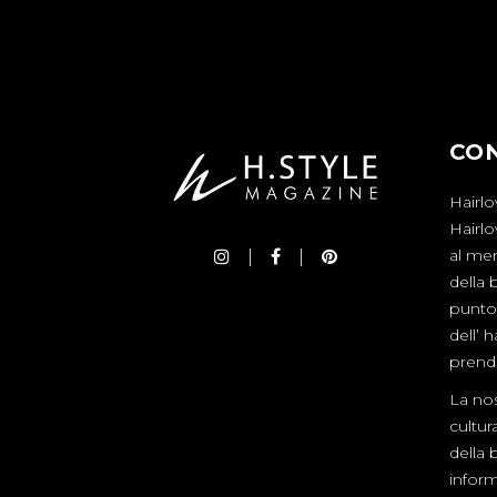
CO
Hairlo
Hairl
al mer
della 
punto 
dell’ 
prende
La nos
cultur
della 
inform