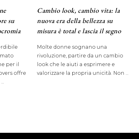
one
Cambio look, cambio vita: la
ore su
nuova era della bellezza su
ocromia
misura è total e lascia il segno
rdibile
Molte donne sognano una
rmato
rivoluzione, partire da un cambio
e per il
look che le aiuti a esprimere e
overs offre
valorizzare la propria unicità. Non
a