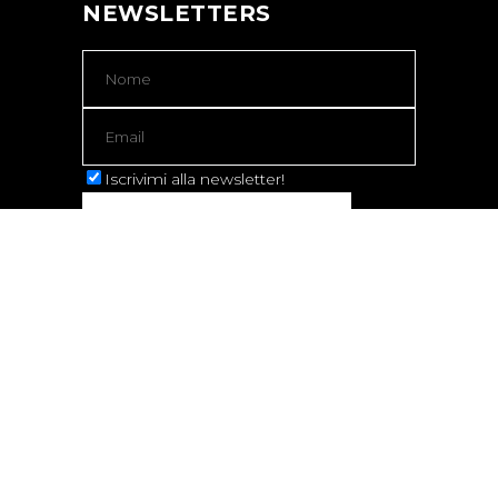
NEWSLETTERS
Iscrivimi alla newsletter!
Copyright 2023 © Identibit Suisse |
Privacy
Policy