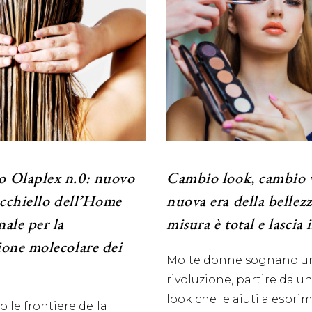
o Olaplex n.0: nuovo
Cambio look, cambio v
’occhiello dell’Home
nuova era della bellezz
nale per la
misura è total e lascia 
ione molecolare dei
Molte donne sognano u
rivoluzione, partire da 
look che le aiuti a espri
 le frontiere della