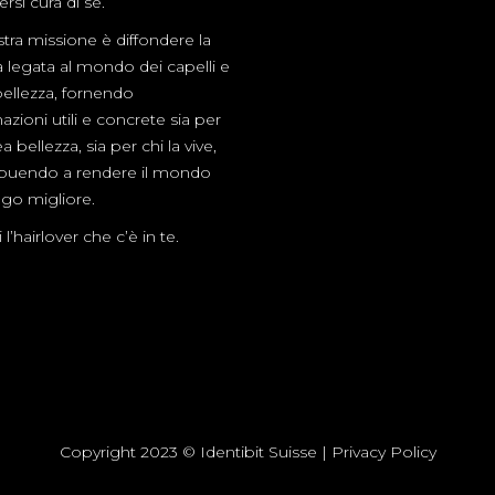
rsi cura di sé.
tra missione è diffondere la
a legata al mondo dei capelli e
bellezza, fornendo
azioni utili e concrete sia per
a bellezza, sia per chi la vive,
ibuendo a rendere il mondo
go migliore.
l’hairlover che c’è in te.
Copyright 2023 © Identibit Suisse |
Privacy Policy