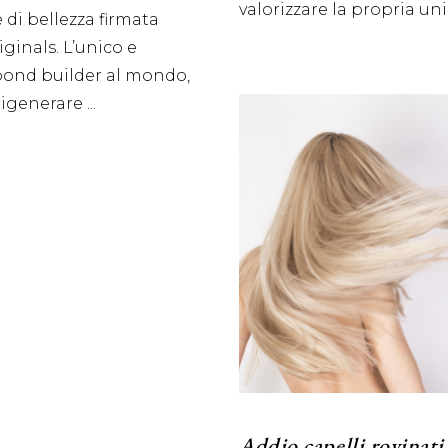
valorizzare la propria un
 di bellezza firmata
ginals. L’unico e
bond builder al mondo,
rigenerare
Addio capelli rovinati