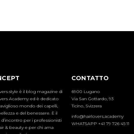
NCEPT
CONTATTO
vers.style è il blog magazine di
6900 Lugano
overs Academy ed è dedicato
Via San Gottardo, 93
aviglioso mondo dei capelli,
Ticino, Svizzera
bellezza e del benessere. È il
info@hairlovers.academy
d’incontro per i professionisti
WHATSAPP +41 79 726 45 11
hair & beauty e per chi ama