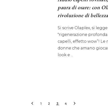
paura di osare: con Ol
rivoluzione di bellezza
Si scrive Olaplex, si legge
“rigenerazione profonda
capelli, effetto wow”! Le
donne che amano giocar
look e
1
2
3
4