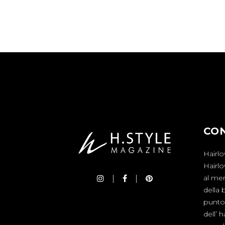
CO
Hairlo
Hairl
al mer
della 
punto 
dell’ 