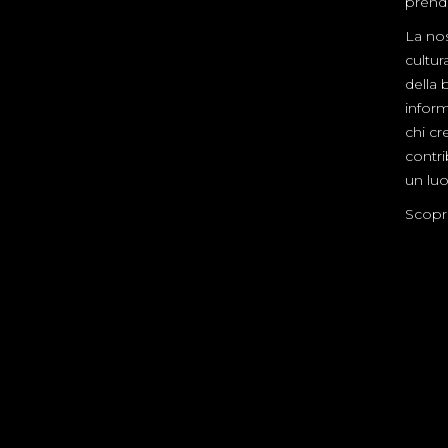
prende
La nos
cultur
della 
inform
chi cre
contr
un luo
Scopri 