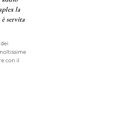
aplex la
 è servita
 dei
 moltissime
e con il