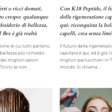
etti o ricci domati,
Con K18 Peptide, il f
tto crespo: qualunque
della rigenerazione cap
 desiderio di bellezza,
qui: riconquista la bel
 Bee è già realtà
capelli, crea senza limi
ione di cui tutti parlano,
Il futuro della rigeneraz
i bellezza più richiesto
capillare è qui, ed è già l’
 dei migliori saloni
migliori parrucchieri in T
 Ticino (e non
mondo. Si chiama