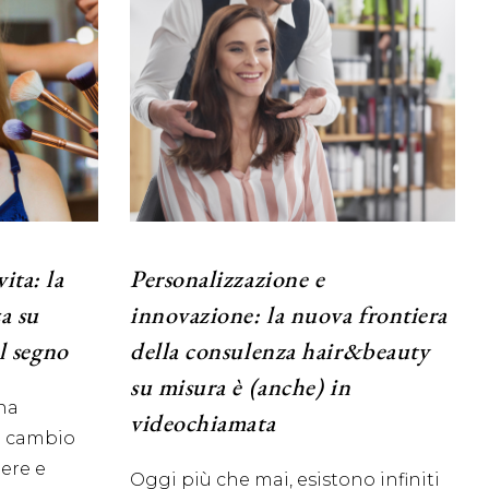
ita: la
Personalizzazione e
a su
innovazione: la nuova frontiera
il segno
della consulenza hair&beauty
su misura è (anche) in
na
videochiamata
un cambio
mere e
Oggi più che mai, esistono infiniti